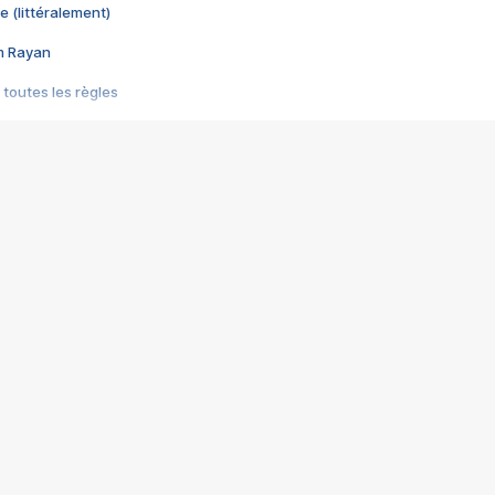
e (littéralement)
im Rayan
 toutes les règles
s les jeux vidéo
us choquant de Rockstar ? - Le scandale BULLY
e plus moche de Steam
du RÊVE tourne au CAUCHEMAR
pendant 8 heures
it… à tort
umiliés par un jeu vidéo
ire - Final Fantasy 8
ti un empire - Age of Empires
story DOFUS