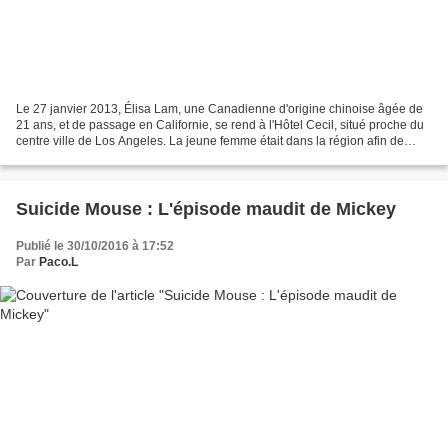
Le 27 janvier 2013, Élisa Lam, une Canadienne d'origine chinoise âgée de
21 ans, et de passage en Californie, se rend à l'Hôtel Cecil, situé proche du
centre ville de Los Angeles. La jeune femme était dans la région afin de
visiter San Diego, Los Angeles,...
Suicide Mouse : L'épisode maudit de Mickey
Publié le 30/10/2016 à 17:52
Par
Paco.L