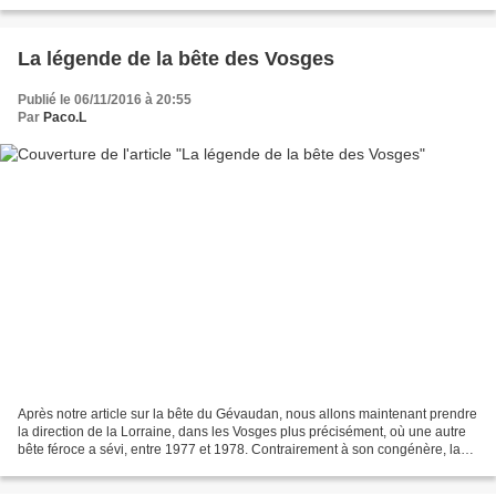
château d'Édimbourg, qui est...
La légende de la bête des Vosges
Publié le 06/11/2016 à 20:55
Par
Paco.L
Après notre article sur la bête du Gévaudan, nous allons maintenant prendre
la direction de la Lorraine, dans les Vosges plus précisément, où une autre
bête féroce a sévi, entre 1977 et 1978. Contrairement à son congénère, la
bête des Vosges n'a jamais...