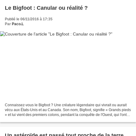
Le Bigfoot : Canular ou réalité ?
Publié le 06/11/2016 à 17:35
Par
Paco.L
Connaissez-vous le Bigfoot ? Une créature légendaire qui vivrait ou aurait
vécu aux États-Unis et au Canada. Son nom, Bigfoot, signifie « Grands pieds
» et lui vient des premiers colons, pendant la conquête de l'Ouest, qui l'ont
nommé ainsi par rapport...
Un astéroïde est passé tout proche de la terre