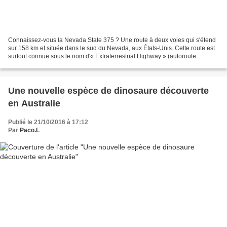
Connaissez-vous la Nevada State 375 ? Une route à deux voies qui s'étend
sur 158 km et située dans le sud du Nevada, aux États-Unis. Cette route est
surtout connue sous le nom d'« Extraterrestrial Highway » (autoroute
extraterrestre), en référence aux...
Une nouvelle espèce de dinosaure découverte
en Australie
Publié le 21/10/2016 à 17:12
Par
Paco.L