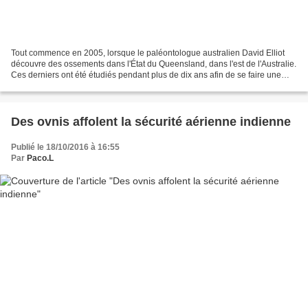
Tout commence en 2005, lorsque le paléontologue australien David Elliot
découvre des ossements dans l'État du Queensland, dans l'est de l'Australie.
Ces derniers ont été étudiés pendant plus de dix ans afin de se faire une
idée du type et de l'apparence...
Des ovnis affolent la sécurité aérienne indienne
Publié le 18/10/2016 à 16:55
Par
Paco.L