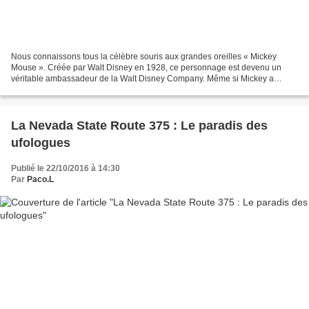
Nous connaissons tous la célèbre souris aux grandes oreilles « Mickey
Mouse ». Créée par Walt Disney en 1928, ce personnage est devenu un
véritable ambassadeur de la Walt Disney Company. Même si Mickey a
l'allure gentillette et apparaît principalement...
La Nevada State Route 375 : Le paradis des
ufologues
Publié le 22/10/2016 à 14:30
Par
Paco.L